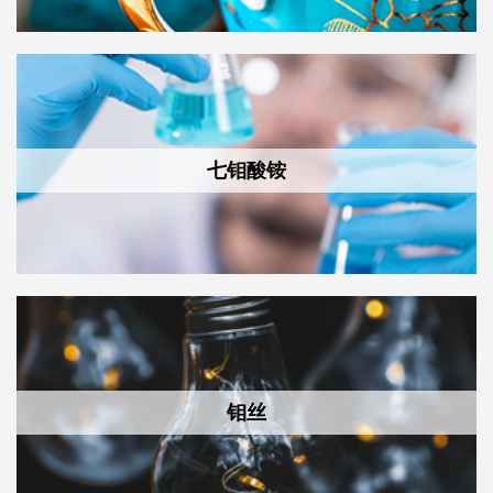
七钼酸铵
钼丝