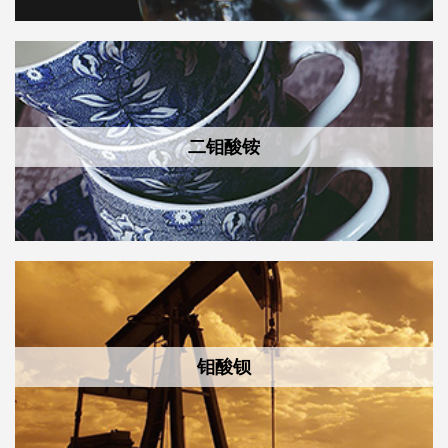
二钼酸铵
钼酸钡